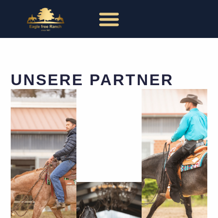
UNSERE PARTNER
SATTELMAX
PROFI
TACK
Unsere
Lieblingspads
Spare
Spare
15% Mit
10% Mit
Dem
Dem
Code:
Code
Pt_eaglefree
"WE
INNOVATION
ROCK